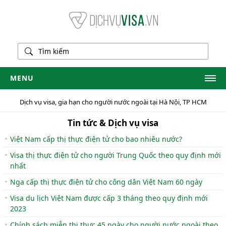
MENU
Trang chủ
Dịch vụ visa, gia hạn cho người nước ngoài tại Hà Nội, TP HCM
Dịch vụ visa
Tin tức & Dịch vụ visa
DV gia hạn visa
Việt Nam cấp thị thực điện tử cho bao nhiêu nước?
Visa thị thực điện tử cho người Trung Quốc theo quy định mới
DV thẻ tạm trú
nhất
Dịch vụ GPLĐ
Nga cấp thị thực điện tử cho công dân Việt Nam 60 ngày
Liên hệ
Visa du lịch Việt Nam được cấp 3 tháng theo quy định mới
2023
Chính sách miễn thị thực 45 ngày cho người nước ngoài theo