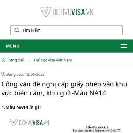
MENU
Trang chủ
Trang chủ
/
Thủ tục Visa Việt Nam
Dịch vụ visa
Đăng vào: 12/06/2023
DV gia hạn visa
Công văn đề nghị cấp giấy phép vào khu
vực biên cấm, khu giới-Mẫu NA14
DV thẻ tạm trú
Dịch vụ GPLĐ
1.Mẫu NA14 là gì?
Liên hệ